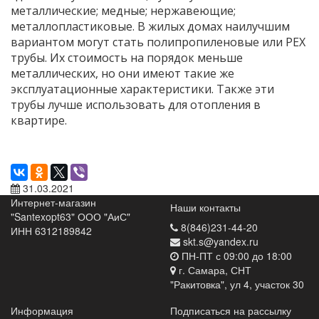
металлические; медные; нержавеющие;
металлопластиковые. В жилых домах наилучшим
вариантом могут стать полипропиленовые или РЕХ
трубы. Их стоимость на порядок меньше
металлических, но они имеют такие же
эксплуатационные характеристики. Также эти
трубы лучше использовать для отопления в
квартире.
31.03.2021
Интернет-магазин
Наши контакты
"Santexopt63" ООО "АиС"
8(846)231-44-20
ИНН 6312189842
skt.s@yandex.ru
ПН-ПТ с 09:00 до 18:00
г. Самара, СНТ
"Ракитовка", ул 4, участок 30
Информация
Подписаться на рассылку