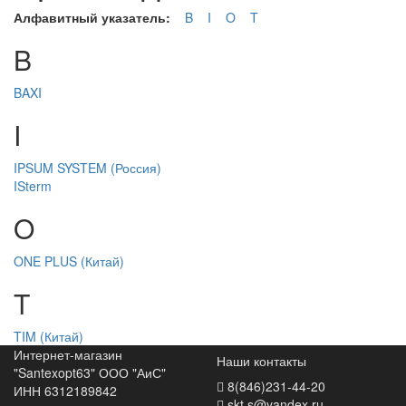
Алфавитный указатель:
B
I
O
T
B
BAXI
I
IPSUM SYSTEM (Россия)
ISterm
O
ONE PLUS (Китай)
T
TIM (Китай)
Интернет-магазин
Наши контакты
"Santexopt63" ООО "АиС"
8(846)231-44-20
ИНН 6312189842
skt.s@yandex.ru