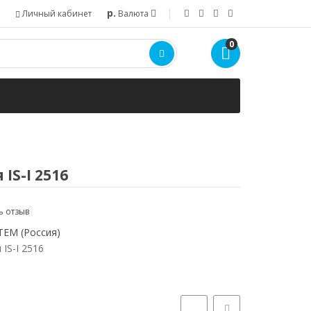
р.
Личный кабинет
Валюта
0
IS-I 2516
ь отзыв
TEM (Россия)
IS-I 2516